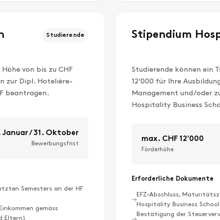
n
Stipendium Hospi
Studierende
 Höhe von bis zu CHF
Studierende können ein T
 zur Dipl. Hotelière-
12'000 für Ihre Ausbildun
HF beantragen.
Management und/oder zu
Hospitality Business Sch
 Januar / 31. Oktober
max. CHF 12'000
Bewerbungsfrist
Förderhöhe
Erforderliche Dokumente
letzten Semesters an der HF
EFZ-Abschluss, Maturitätsz
Hospitality Business Schoo
e Einkommen gemäss
Bestätigung der Steuerver
d Eltern)