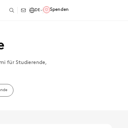
Spenden
DE
e
i für Studierende,
ende