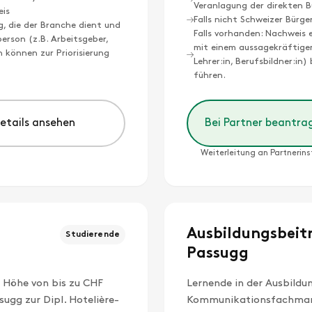
Veranlagung der direkten B
eis
Falls nicht Schweizer Bürge
g, die der Branche dient und
Falls vorhanden: Nachweis 
rson (z.B. Arbeitsgeber,
mit einem aussagekräftige
n können zur Priorisierung
Lehrer:in, Berufsbildner:in
führen.
Details ansehen
Bei Partner beantra
Weiterleitung an Partnerins
Ausbildungsbeit
Studierende
Passugg
 Höhe von bis zu CHF
Lernende in der Ausbildu
ugg zur Dipl. Hotelière-
Kommunikationsfachmann 