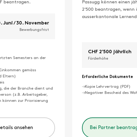
HF beantragen.
Passugg können einen jäh
2'500 beantragen, wenn 
ausserkantonale Lernend
. Juni / 30. November
Bewerbungsfrist
CHF 2'500 jährlich
letzten Semesters an der
Förderhöhe
e Einkommen gemäss
d Eltern)
Erforderliche Dokumente
eis
Kopie Lehrvertrag (PDF)
g, die der Branche dient und
Negativer Bescheid des Wo
rson (z.B. Arbeitsgeber,
n können zur Priorisierung
Details ansehen
Bei Partner beantra