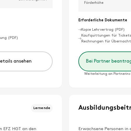
Förderhöhe
Erforderliche Dokumente
Kopie Lehrvertrag (PDF)
Kaufquittungen für Ticket
tung (PDF)
Rechnungen für Übernacht
Details ansehen
Bei Partner beantra
Weiterleitung an Partnerins
Ausbildungsbeit
Lernende
nn EFZ HGT an den
Erwachsene Personen in d