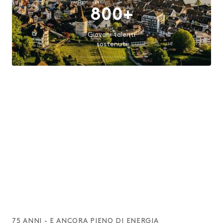
800+
Giovani talenti
sostenuti
90+
Aziende di formazione
convenzionate
2.5M
CHF
Contributi versati
75 ANNI - E ANCORA PIENO DI ENERGIA