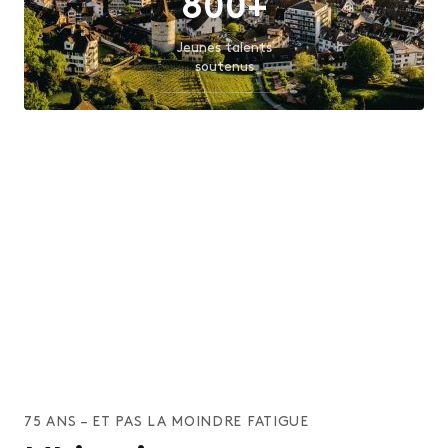
800+
Jeunes talents
soutenus
90+
Entreprises
formatrices soutenues
2.5M
CHF
Cotisations versées
75 ANS – ET PAS LA MOINDRE FATIGUE